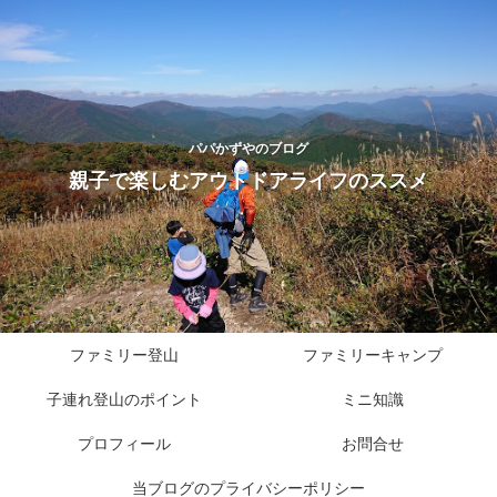
パパかずやのブログ
親子で楽しむアウトドアライフのススメ
ファミリー登山
ファミリーキャンプ
子連れ登山のポイント
ミニ知識
プロフィール
お問合せ
当ブログのプライバシーポリシー