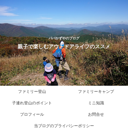
パパかずやのブログ
親子で楽しむアウトドアライフのススメ
ファミリー登山
ファミリーキャンプ
子連れ登山のポイント
ミニ知識
プロフィール
お問合せ
当ブログのプライバシーポリシー