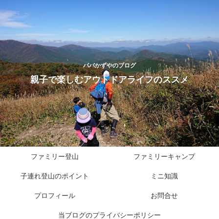
パパかずやのブログ
親子で楽しむアウトドアライフのススメ
ファミリー登山
ファミリーキャンプ
子連れ登山のポイント
ミニ知識
プロフィール
お問合せ
当ブログのプライバシーポリシー