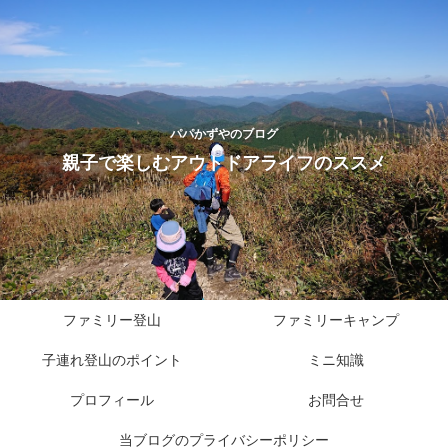
パパかずやのブログ
親子で楽しむアウトドアライフのススメ
ファミリー登山
ファミリーキャンプ
子連れ登山のポイント
ミニ知識
プロフィール
お問合せ
当ブログのプライバシーポリシー