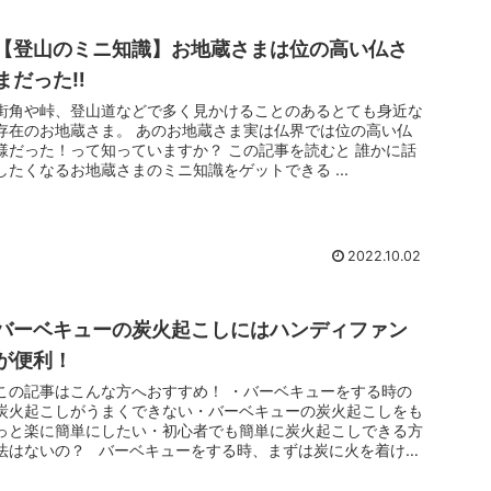
【登山のミニ知識】お地蔵さまは位の高い仏さ
まだった‼
街角や峠、登山道などで多く見かけることのあるとても身近な
在のお地蔵さま。 あのお地蔵さま実は仏界では位の高い仏
様だった！って知っていますか？ この記事を読むと 誰かに話
したくなるお地蔵さまのミニ知識をゲットできる ...
2022.10.02
バーベキューの炭火起こしにはハンディファン
が便利！
この記事はこんな方へおすすめ！ ・バーベキューをする時の
炭火起こしがうまくできない・バーベキューの炭火起こしをも
っと楽に簡単にしたい・初心者でも簡単に炭火起こしできる方
法はないの？ バーベキューをする時、まずは炭に火を着けて
やらなければ...