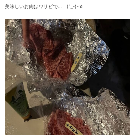
美味しいお肉はワサビで… (^_-)-☆