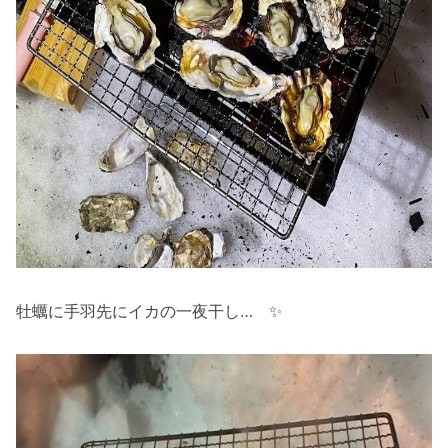
牡蠣に手羽先にイカの一夜干し… ✨