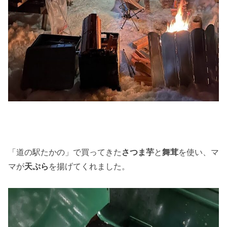
「道の駅たかの」で買ってきた
さつま芋
と
舞茸
を使い、マ
マが
天ぷら
を揚げてくれました。