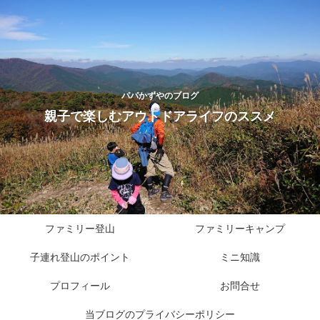
パパかずやのブログ
親子で楽しむアウトドアライフのススメ
ファミリー登山
ファミリーキャンプ
子連れ登山のポイント
ミニ知識
プロフィール
お問合せ
当ブログのプライバシーポリシー