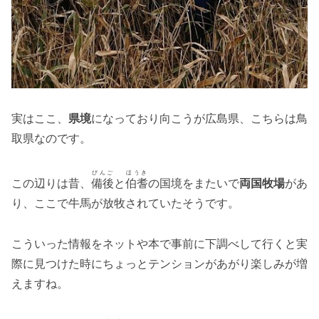
実はここ、
県境
になっており向こうが広島県、こちらは鳥
取県なのです。
びんご
ほうき
この辺りは昔、
備後
と
伯耆
の国境をまたいで
両国牧場
があ
り、ここで牛馬が放牧されていたそうです。
こういった情報をネットや本で事前に下調べして行くと実
際に見つけた時にちょっとテンションがあがり楽しみが増
えますね。