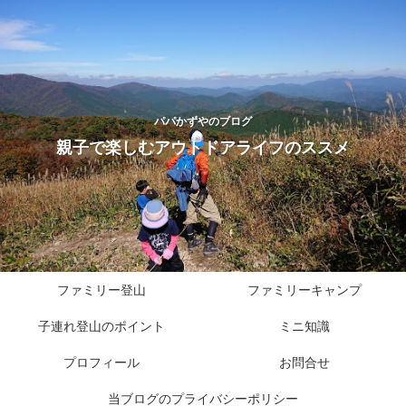
パパかずやのブログ
親子で楽しむアウトドアライフのススメ
ファミリー登山
ファミリーキャンプ
子連れ登山のポイント
ミニ知識
プロフィール
お問合せ
当ブログのプライバシーポリシー