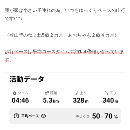
我が家は小さい子連れの為、いつもゆっくりペースの山行
です(^^♪
（登山時のねぇね5歳２カ月、あおちゃん２歳４カ月）
歩行ペースは平均コースタイムの約
1.３倍
程かかっていま
す
。