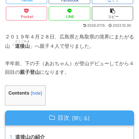
Twitter
Facebook
はてブ
Pocket
LINE
コピー
2026.07.15
2022.10.30
２０１９年４月２８日、広島県と鳥取県の境界にまたがる
どうごやま
山「
道後山
」へ親子４人で登りました。
半年前、下の子（あおちゃん）が登山デビューしてから４
回目の
親子登山
になります。
Contents
[
hide
]
目次
道後山の紹介