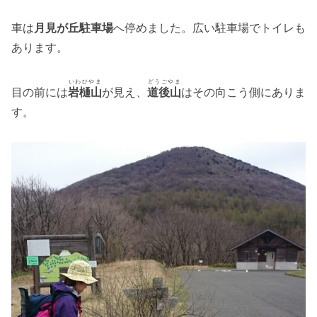
車は
月見が丘駐車場
へ停めました。広い駐車場でトイレも
あります。
いわひやま
どうごやま
目の前には
岩樋山
が見え、
道後山
はその向こう側にありま
す。