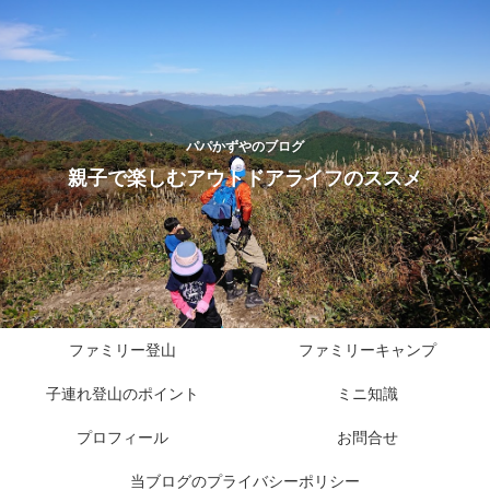
パパかずやのブログ
親子で楽しむアウトドアライフのススメ
ファミリー登山
ファミリーキャンプ
子連れ登山のポイント
ミニ知識
プロフィール
お問合せ
当ブログのプライバシーポリシー