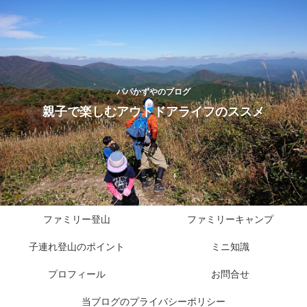
パパかずやのブログ
親子で楽しむアウトドアライフのススメ
ファミリー登山
ファミリーキャンプ
子連れ登山のポイント
ミニ知識
プロフィール
お問合せ
当ブログのプライバシーポリシー