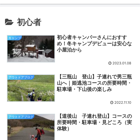
初心者
初心者キャンパーさんにおすす
キャンプ
め！冬キャンプデビューは安心な
小屋泊から
2023.01.08
【三瓶山 登山】子連れで男三瓶
アウトドアブログ
山へ｜姫逃池コースの所要時間・
駐車場・下山後の楽しみ
2022.11.10
【道後山 子連れ登山】コースの
アウトドアブログ
所要時間・駐車場・見どころ（実
体験）