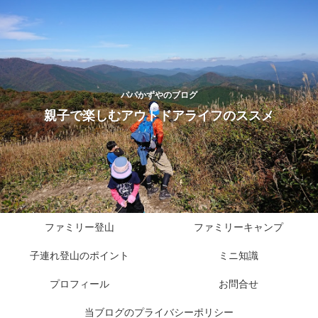
パパかずやのブログ
親子で楽しむアウトドアライフのススメ
ファミリー登山
ファミリーキャンプ
子連れ登山のポイント
ミニ知識
プロフィール
お問合せ
当ブログのプライバシーポリシー