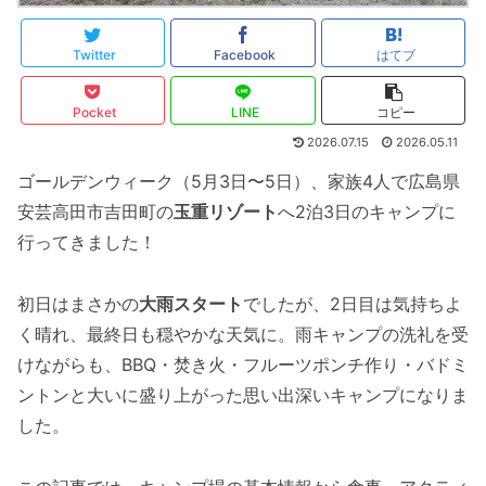
Twitter
Facebook
はてブ
Pocket
LINE
コピー
2026.07.15
2026.05.11
ゴールデンウィーク（5月3日〜5日）、家族4人で広島県
安芸高田市吉田町の
玉重リゾート
へ2泊3日のキャンプに
行ってきました！
初日はまさかの
大雨スタート
でしたが、2日目は気持ちよ
く晴れ、最終日も穏やかな天気に。雨キャンプの洗礼を受
けながらも、BBQ・焚き火・フルーツポンチ作り・バドミ
ントンと大いに盛り上がった思い出深いキャンプになりま
した。