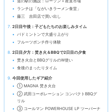
道の駅の施設：ローソン＋産直市場
ランチは「ながいきラーメン食堂」
藤三 吉田店で買い出し
2日目午後：子どもたちのお楽しみタイム
バドミントンで大盛り上がり
フルーツポンチ作り体験
2日目夕方：焚き火＆BBQで2日目の夕食
焚き火台とBBQグリルのW使い
食後のまったりタイム
今回使用したギア紹介
① MAGNA 焚き火台
② 武田コーポレーション コンパクトBBQグ
リル
③ コールマン POWERHOUSE LP ツーバーナ