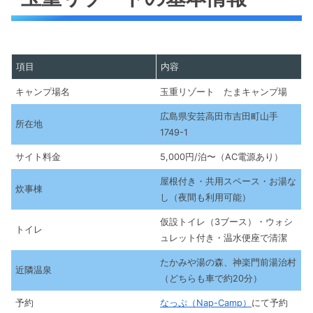
項目
内容
キャンプ場名
玉重リゾート たまキャンプ場
広島県安芸高田市吉田町山手
所在地
1749-1
サイト料金
5,000円/泊〜（AC電源あり）
屋根付き・共用スペース・お湯な
炊事棟
し（夜間も利用可能）
仮設トイレ（3ブース）・ウォシ
トイレ
ュレット付き・温水便座で清潔
たかみや湯の森、神楽門前湯治村
近隣温泉
（どちらも車で約20分）
予約
なっぷ（Nap-Camp）
にて予約