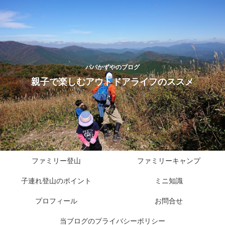
パパかずやのブログ
親子で楽しむアウトドアライフのススメ
ファミリー登山
ファミリーキャンプ
子連れ登山のポイント
ミニ知識
プロフィール
お問合せ
当ブログのプライバシーポリシー